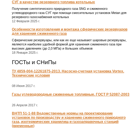
СУГ в качестве резервного топлива котельных
Получение синтетического природного газа SNG и сжиженного
углеводородного газа СУГ при помощи смесительных установок Metan для
резервного газоснабжения котельных
12 Февраля 2025 г.
Особенности изготовления и монтажа сферических резервуаров
для хранения сжиженного газа
Сферические резервуары, или как их еще называют шаровые резервуары,
являются наиболее удобной формой для хранения сжиженного газа при
высоких давлениях (до 2,0 МПа) и больших объемов
18 Января 2025 г.
ГОСТы и СНиПы
ТУ 4859-004-12261875-2013. Насосно-счетная установка Vortex.
Технические условия
08 Июня 2017 г.
Газы углеводородные сжиженные топливные. ГОСТ Р 52087-2003
26 Апреля 2017 г.
ВНТП 51-1-88 Ведомственные нормы на проектирование
установок по производству и хранению сжиженного природного
газа, изотермических хранилищ и газозаправочных станций
(временные)