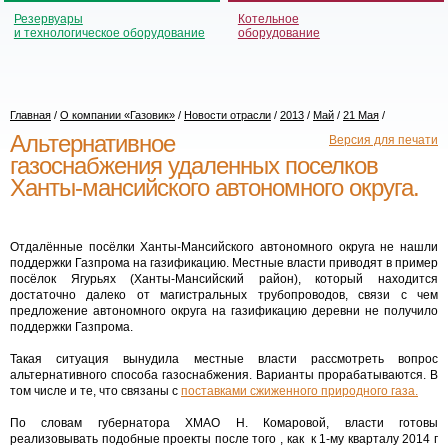
Резервуары
Котельное
и технологическое оборудование
оборудование
Главная
/
О компании «Газовик»
/
Новости отрасли
/
2013
/
Май
/
21 Мая
/
Альтернативное
Версия для печати
газоснабжения удаленных поселков
Ханты-мансийского автономного округа.
Отдалённые посёлки Ханты-Мансийского автономного округа не нашли
поддержки Газпрома на газификацию. Местные власти приводят в пример
посёлок Ягурьях (Ханты-Мансийский район), который находится
достаточно далеко от магистральных трубопроводов, связи с чем
предложение автономного округа на газификацию деревни не получило
поддержки Газпрома.
Такая ситуация вынудила местные власти рассмотреть вопрос
альтернативного способа газоснабжения. Варианты прорабатываются. В
том числе и те, что связаны с
поставками сжиженного природного газа.
По словам губернатора ХМАО Н. Комаровой, власти готовы
реализовывать подобные проекты после того , как к 1-му кварталу 2014 г