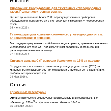
Новости
Справочник. Оборудование для сжиженных углеводородных
газов. Полная электронная версия.
В книге дано описание более 2000 образцов различных приборов и
оборудования, применяемых в системах для сжиженных углеводородных
газов...
14 Июля 2026 г.
Газгольдеры для хранения сжиженного углеводородного газа.
Классификация и описание.
Газгольдеры представляют собой емкость для приема, хранения сжиженного
углеводородного газа СУГ под избыточным давлением и его выдачи в
распределительные газопроводы.
07 Июня 2026 г.
Оптовые цены на СУГ выросли более чем на 15% за неделю
Затруднения с поставками сжиженных углеводородных газов (СУГ) на
мировом рынке вызвали рост их котировок и отпускных цен у крупнейших
глобальных производителей.
03 Мая 2026 г.
Статьи
Криогенные резервуары
Это цилиндрические резервуары (вертикальные или горизонтальные)
3
3
объемом до 250 м
и сферические ― объемом 1440 м
.
15 Декабря 2025 г.