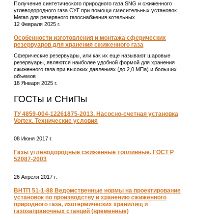
Получение синтетического природного газа SNG и сжиженного
углеводородного газа СУГ при помощи смесительных установок
Metan для резервного газоснабжения котельных
12 Февраля 2025 г.
Особенности изготовления и монтажа сферических
резервуаров для хранения сжиженного газа
Сферические резервуары, или как их еще называют шаровые
резервуары, являются наиболее удобной формой для хранения
сжиженного газа при высоких давлениях (до 2,0 МПа) и больших
объемов
18 Января 2025 г.
ГОСТы и СНиПы
ТУ 4859-004-12261875-2013. Насосно-счетная установка
Vortex. Технические условия
08 Июня 2017 г.
Газы углеводородные сжиженные топливные. ГОСТ Р
52087-2003
26 Апреля 2017 г.
ВНТП 51-1-88 Ведомственные нормы на проектирование
установок по производству и хранению сжиженного
природного газа, изотермических хранилищ и
газозаправочных станций (временные)