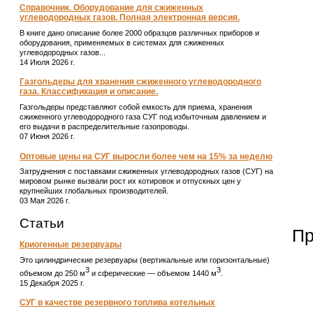
Справочник. Оборудование для сжиженных
углеводородных газов. Полная электронная версия.
В книге дано описание более 2000 образцов различных приборов и
оборудования, применяемых в системах для сжиженных
углеводородных газов...
14 Июля 2026 г.
Газгольдеры для хранения сжиженного углеводородного
газа. Классификация и описание.
Газгольдеры представляют собой емкость для приема, хранения
сжиженного углеводородного газа СУГ под избыточным давлением и
его выдачи в распределительные газопроводы.
07 Июня 2026 г.
Оптовые цены на СУГ выросли более чем на 15% за неделю
Затруднения с поставками сжиженных углеводородных газов (СУГ) на
мировом рынке вызвали рост их котировок и отпускных цен у
крупнейших глобальных производителей.
03 Мая 2026 г.
Статьи
Пр
Криогенные резервуары
Это цилиндрические резервуары (вертикальные или горизонтальные)
3
3
объемом до 250 м
и сферические ― объемом 1440 м
.
15 Декабря 2025 г.
СУГ в качестве резервного топлива котельных