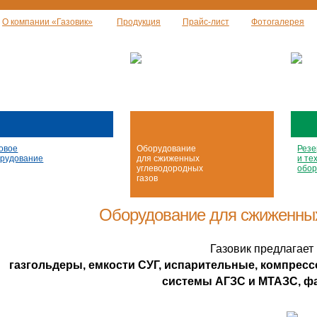
О компании «Газовик»
Продукция
Прайс-лист
Фотогалерея
овое
Оборудование
Резе
рудование
для сжиженных
и те
углеводородных
обор
газов
Оборудование для сжиженных
Газовик предлагает 
газгольдеры, емкости СУГ, испарительные, компрес
системы АГЗС и МТАЗС, ф