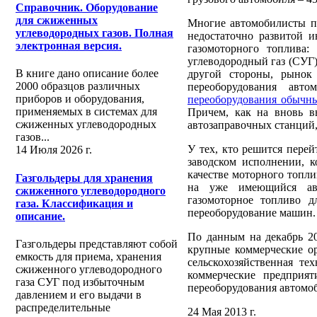
Справочник. Оборудование
для сжиженных
Многие автомобилисты по
углеводородных газов. Полная
недостаточно развитой 
электронная версия.
газомоторного топлива
углеводородный газ (СУГ)
В книге дано описание более
другой стороны, рынок
2000 образцов различных
переоборудования авт
приборов и оборудования,
переоборудования обычн
применяемых в системах для
Причем, как на вновь в
сжиженных углеводородных
автозаправочных станций,
газов...
У тех, кто решится перей
14 Июля 2026 г.
заводском исполнении, к
качестве моторного топли
Газгольдеры для хранения
на уже имеющийся авт
сжиженного углеводородного
газомоторное топливо д
газа. Классификация и
переоборудование машин.
описание.
По данным на декабрь 2
Газгольдеры представляют собой
крупные коммерческие ор
емкость для приема, хранения
сельскохозяйственная т
сжиженного углеводородного
коммерческие предприят
газа СУГ под избыточным
переоборудования автомо
давлением и его выдачи в
распределительные
24 Мая 2013 г.