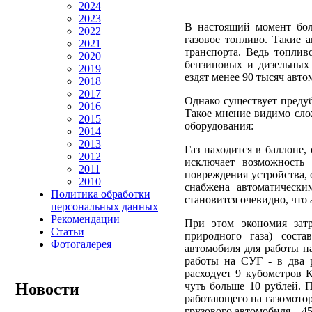
2024
2023
В настоящий момент бол
2022
газовое топливо. Такие 
2021
транспорта. Ведь топлив
2020
бензиновых и дизельных 
2019
ездят менее 90 тысяч авто
2018
2017
Однако существует преду
2016
Такое мнение видимо сло
2015
оборудования:
2014
2013
Газ находится в баллоне,
2012
исключает возможность
2011
повреждения устройства, 
2010
снабжена автоматически
Политика обработки
становится очевидно, что
персональных данных
Рекомендации
При этом экономия зат
Статьи
природного газа) сост
Фотогалерея
автомобиля для работы н
работы на СУГ - в два р
расходует 9 кубометров 
чуть больше 10 рублей. 
Новости
работающего на газомотор
грузового автомобиля – 45