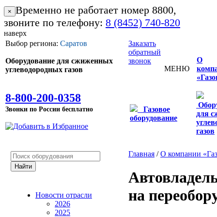
Временно не работает номер 8800,
×
звоните по телефону:
8 (8452) 740-820
наверх
Выбор региона:
Саратов
Заказать
обратный
О
Оборудование для сжиженных
звонок
МЕНЮ
комп
углеводородных газов
«Газо
8-800-200-0358
Обор
Звонки по России бесплатно
Газовое
для 
оборудование
углев
газов
Главная
/
О компании «Га
Автовладель
на переобор
Новости отрасли
2026
2025