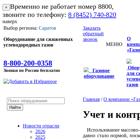
Временно не работает номер 8800,
×
звоните по телефону:
8 (8452) 740-820
наверх
Выбор региона:
Саратов
Заказать
обратный
О
Оборудование для сжиженных
звонок
МЕНЮ
комп
углеводородных газов
«Газо
8-800-200-0358
Обор
Звонки по России бесплатно
Газовое
для 
оборудование
углев
газов
Главная
/
О компании «Га
Учет и конт
Новости отрасли
Использование массово-о
2026
давно стало нормой, поск
2025