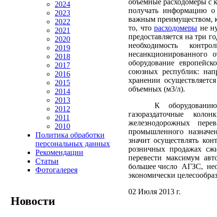
объемные расходомеры с 
2024
получать информацию о 
2023
важным преимуществом, ка
2022
то, что
расходомеры
не ну
2021
предоставляется на три г
2020
необходимость контр
2019
несанкционированного о
2018
оборудование европейск
2017
союзных республик: нап
2016
хранении осуществляется
2015
объемных (м3/л).
2014
2013
К оборудованию, осн
2012
газораздаточные колон
2011
железнодорожных пер
2010
промышленного назначе
Политика обработки
значит осуществлять кон
персональных данных
розничных продажах сж
Рекомендации
перевести максимум авто
Статьи
большее число АГЗС, необ
Фотогалерея
экономически целесообраз
02 Июля 2013 г.
Новости