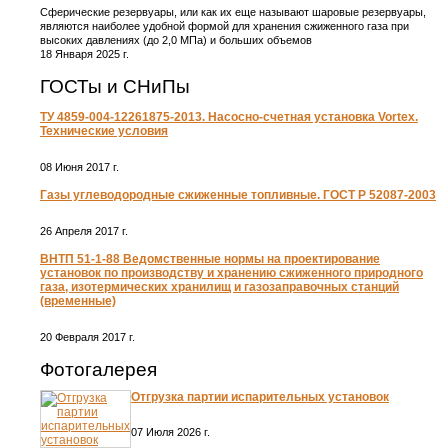
Сферические резервуары, или как их еще называют шаровые резервуары,
являются наиболее удобной формой для хранения сжиженного газа при
высоких давлениях (до 2,0 МПа) и больших объемов
18 Января 2025 г.
ГОСТы и СНиПы
ТУ 4859-004-12261875-2013. Насосно-счетная установка Vortex.
Технические условия
08 Июня 2017 г.
Газы углеводородные сжиженные топливные. ГОСТ Р 52087-2003
26 Апреля 2017 г.
ВНТП 51-1-88 Ведомственные нормы на проектирование
установок по производству и хранению сжиженного природного
газа, изотермических хранилищ и газозаправочных станций
(временные)
20 Февраля 2017 г.
Фотогалерея
Отгрузка партии испарительных установок
07 Июля 2026 г.