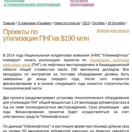
Резервуары
Котельное
и технологическое оборудование
оборудование
Главная
/
О компании «Газовик»
/
Новости отрасли
/
2013
/
Октябрь
/
28 Октября
/
Проекты по
Версия для печати
утилизации ПНГна $190 млн
В 2014 году Национальная холдинговая компания (НХК) "Узбекнефтегаз"
планирует начать реализацию проектов по
утилизации попутных
нефтяных газов
(ПНГ) на нефтяных месторождениях в Кашкадарьинской
области общей стоимостью около 190 миллионов долларов. Все
процедуры по контрактам на поставку оборудования должны быть
завершены до конца текущего года, после сего откроется
финансирование и в начале следующего года начнется строительство
технологической части.
Два проекта предусматривают установку технологического оборудования
для утилизации ПНГ общей мощностью 1,14 миллиарда кубометров газа в
год на семи газоконденсатных месторождениях. Срок реализации - два
года. Финансирование проектов будет осуществляться за счет
собственных средств "Узбекнефтегаза".
По данным "Узбекнефтегаз", в настоящее время при объемах добычи газа
на уровне 60 миллиардов кубометров ежегодно на факелах сжигается