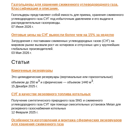
Газгольдеры для хранения сжиженного углеводородного газа.
Классификация и описание.
Газгольдеры представляют собой емкость для приема, хранения сжиженного
углеводородного газа СУГ под избыточным давлением и его выдачи в
распределительные газопроводы.
07 Июня 2026 г.
Оптовые цены на СУГ выросли более чем на 15% за неделю
Затруднения с поставками сжиженных углеводородных газов (СУГ) на
мировом рынке вызвали рост их котировок и отпускных цен у крупнейших
глобальных производителей.
03 Мая 2026 г.
Статьи
Криогенные резервуары
Это цилиндрические резервуары (вертикальные или горизонтальные)
3
3
объемом до 250 м
и сферические ― объемом 1440 м
.
15 Декабря 2025 г.
СУГ в качестве резервного топлива котельных
Получение синтетического природного газа SNG и сжиженного
углеводородного газа СУГ при помощи смесительных установок Metan для
резервного газоснабжения котельных
12 Февраля 2025 г.
Особенности изготовления и монтажа сферических резервуаров
для хранения сжиженного газа