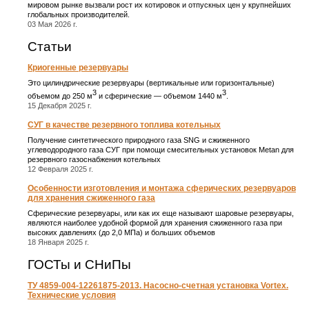
мировом рынке вызвали рост их котировок и отпускных цен у крупнейших
глобальных производителей.
03 Мая 2026 г.
Статьи
Криогенные резервуары
Это цилиндрические резервуары (вертикальные или горизонтальные)
3
3
объемом до 250 м
и сферические ― объемом 1440 м
.
15 Декабря 2025 г.
СУГ в качестве резервного топлива котельных
Получение синтетического природного газа SNG и сжиженного
углеводородного газа СУГ при помощи смесительных установок Metan для
резервного газоснабжения котельных
12 Февраля 2025 г.
Особенности изготовления и монтажа сферических резервуаров
для хранения сжиженного газа
Сферические резервуары, или как их еще называют шаровые резервуары,
являются наиболее удобной формой для хранения сжиженного газа при
высоких давлениях (до 2,0 МПа) и больших объемов
18 Января 2025 г.
ГОСТы и СНиПы
ТУ 4859-004-12261875-2013. Насосно-счетная установка Vortex.
Технические условия