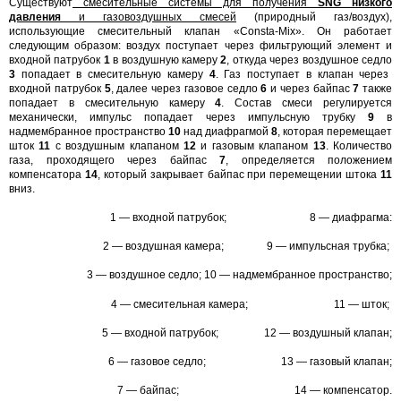
Существуют
смесительные системы для получения
SNG
низкого
давления
и газовоздушных смесей
(природный газ/воздух),
использующие смесительный клапан «Consta-Mix». Он работает
следующим образом: воздух поступает через фильтрующий элемент и
входной патрубок
1
в воздушную камеру
2
, откуда через воздушное седло
3
попадает в смесительную камеру
4
. Газ поступает в клапан через
входной патрубок
5
, далее через газовое седло
6
и через байпас
7
также
попадает в смесительную камеру
4
. Состав смеси регулируется
механически, импульс попадает через импульсную трубку
9
в
надмембранное пространство
10
над диафрагмой
8
, которая перемещает
шток
11
с воздушным клапаном
12
и
газовым клапаном
13
. Количество
газа, проходящего через байпас
7
, определяется положением
компенсатора
14
, который закрывает байпас при перемещении штока
11
вниз.
1 — входной патрубок; 8 — диафрагма:
2 — воздушная камера; 9 — импульсная трубка;
3 — воздушное седло; 10 — надмембранное пространство;
4 — смесительная камера; 11 — шток;
5 — входной патрубок; 12 — воздушный клапан;
6 — газовое седло; 13 — газовый клапан;
7 — байпас; 14 — компенсатор.