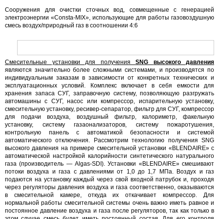
Сооружения для очистки сточных вод, совмещенные с генерацией
электроэнергии «Consta-MIX», использующие для работы газовоздушную
смесь воздух/природный газ в соотношении 4:6
Смесительные установки для получения
SNG
высокого давления
являются значительно более сложными системами, и производятся по
индивидуальным заказам в зависимости от конкретных технических и
эксплуатационных условий. Комплекс включает в себя емкости для
хранения запаса СУГ, заправочную систему, позволяющую разгружать
автомашины с СУГ, насос или компрессор, испарительную установку,
смесительную установку, ресивер-сепаратор, фильтр для СУГ, компрессор
для подачи воздуха, воздушный фильтр, калориметр, факельную
установку, систему газаонализаторов, систему пожаротушения,
контрольную панель с автоматикой безопасности и системой
автоматического отключения. Рассмотрим технологию получения SNG
высокого давления на примере смесительной установки «BLENDAIRE» с
автоматической настройкой калорийности синтетического натурального
газа (производитель — Algas-SDI). Установки «BLENDAIRE» смешивают
потоки воздуха и газа с давлениями от 1,0 до 1,7 МПа. Воздух и газ
подаются на установку каждый через свой входной патрубок и, проходя
через регуляторы давления воздуха и газа соответственно, оказываются
в смесительной камере, откуда их откачивает компрессор. Для
нормальной работы смесительной системы очень важно иметь равное и
постоянное давление воздуха и газа после регуляторов, так как только в
этом случае смесь будет иметь постоянный состав. Для его контроля