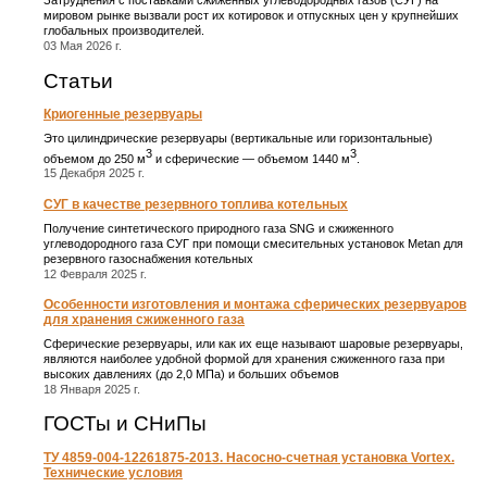
мировом рынке вызвали рост их котировок и отпускных цен у крупнейших
глобальных производителей.
03 Мая 2026 г.
Статьи
Криогенные резервуары
Это цилиндрические резервуары (вертикальные или горизонтальные)
3
3
объемом до 250 м
и сферические ― объемом 1440 м
.
15 Декабря 2025 г.
СУГ в качестве резервного топлива котельных
Получение синтетического природного газа SNG и сжиженного
углеводородного газа СУГ при помощи смесительных установок Metan для
резервного газоснабжения котельных
12 Февраля 2025 г.
Особенности изготовления и монтажа сферических резервуаров
для хранения сжиженного газа
Сферические резервуары, или как их еще называют шаровые резервуары,
являются наиболее удобной формой для хранения сжиженного газа при
высоких давлениях (до 2,0 МПа) и больших объемов
18 Января 2025 г.
ГОСТы и СНиПы
ТУ 4859-004-12261875-2013. Насосно-счетная установка Vortex.
Технические условия