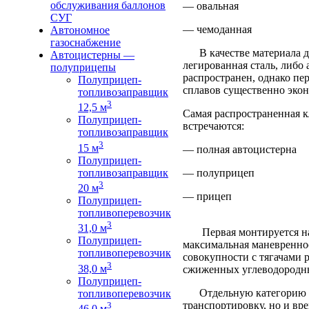
обслуживания баллонов
— овальная
СУГ
— чемоданная
Автономное
газоснабжение
В качестве материала дл
Автоцистерны —
легированная сталь, либо
полуприцепы
распространен, однако пе
Полуприцеп-
сплавов существенно эко
топливозаправщик
3
12,5 м
Самая распространенная к
Полуприцеп-
встречаются:
топливозаправщик
3
15 м
— полная автоцистерна
Полуприцеп-
топливозаправщик
— полуприцеп
3
20 м
— прицеп
Полуприцеп-
топливоперевозчик
3
31,0 м
Первая монтируется на а
Полуприцеп-
максимальная маневренно
топливоперевозчик
совокупности с тягачами 
3
38,0 м
сжиженных углеводородны
Полуприцеп-
Отдельную категорию сос
топливоперевозчик
транспортировку, но и вре
3
46,0 м