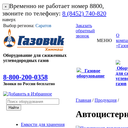
Временно не работает номер 8800,
×
звоните по телефону:
8 (8452) 740-820
наверх
Выбор региона:
Саратов
Заказать
обратный
О
звонок
МЕНЮ
комп
«Газо
Оборудование для сжиженных
углеводородных газов
Обор
Газовое
для 
8-800-200-0358
оборудование
углев
газов
Звонки по России бесплатно
Главная
/
Продукция
/
Автоцистер
Емкости для хранения