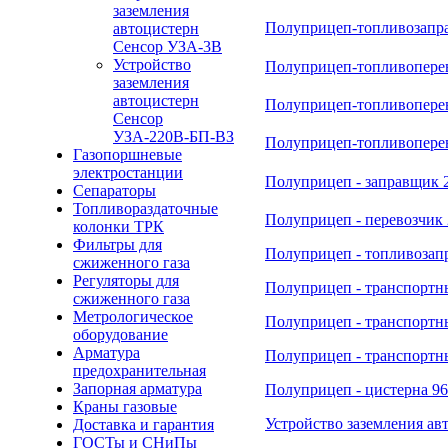
заземления
Полуприцеп-топливозапр
автоцистерн
Сенсор
УЗА-3В
Устройство
Полуприцеп-топливоперев
заземления
автоцистерн
Полуприцеп-топливоперев
Сенсор
УЗА-
220В-БП-ВЗ
Полуприцеп-топливоперев
Газопоршневые
электростанции
Полуприцеп - заправщик 2
Сепараторы
Топливораздаточные
Полуприцеп - перевозчик 
колонки ТРК
Фильтры для
Полуприцеп - топливозап
сжиженного газа
Регуляторы для
Полуприцеп - транспортны
сжиженного газа
Метрологическое
Полуприцеп - транспорт
оборудование
Арматура
Полуприцеп - транспор
предохранительная
Запорная арматура
Полуприцеп - цистерна 9
Краны газовые
Устройство заземления а
Доставка и гарантия
ГОСТы и СНиПы