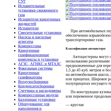
СУГ
Испарительные
установки сжиженного
газа
Испарители криогенных
жидкостей
Испарители
При автомобильных перев
Смесительные установки
обеспечению взрывобезопа
Насосы и насосные
транспортировке газа.
агрегаты
Компрессоры
Классификация автоцистерн:
Криогенные
газификационные
Автоцистерны могут отл
комплексы и установки
несколькими различными 
АГЗС, АГНКС и МТАЗС
предназначенные для пере
Факельные системы
1,5 до 45 куб. метров и б
Криогенные
на автомобильном шасси, 
газификаторы
или прицепах. Широкое р
Воздухосборники
полуприцепах несущего т
Конденсатосборники
Счетчики и расходомеры
По конструкции кузова в
Компрессорные модули
или переменное продольно
Баллонные установки
Оборудование для
— круглая
наполнения и